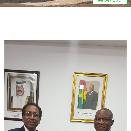
بركان اروك أوبا