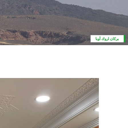
بركان اروك أوبا