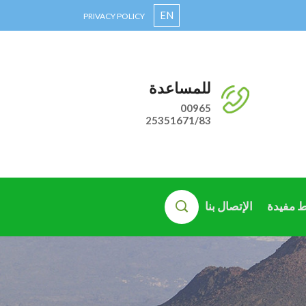
EN
PRIVACY POLICY
للمساعدة
00965
25351671/83
ط مفيدة
الإتصال بنا