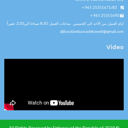
+ 965
25351671/83
+ 965
25351690
ايام العمل: من الأحد الى الخميس ساعات العمل: 8:30 صباحا الي2:30 عصراً
djiboutiambassadekoweit@gmail.com
Video
© 2018 All Rights Reserved by Embassy of the Republic of