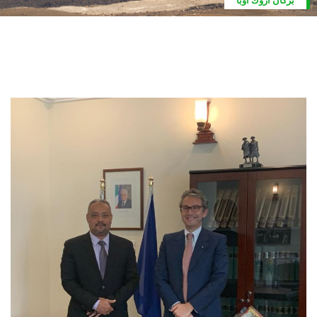
بركان اروك أوبا