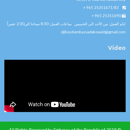
+ 965
25351671/83
+ 965
25351690
ايام العمل: من الأحد الى الخميس ساعات العمل: 8:30 صباحا الي2:30 عصراً
djiboutiambassadekoweit@gmail.com
Video
© 2018 All Rights Reserved by Embassy of the Republic of