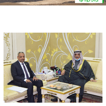
بركان اروك أوبا