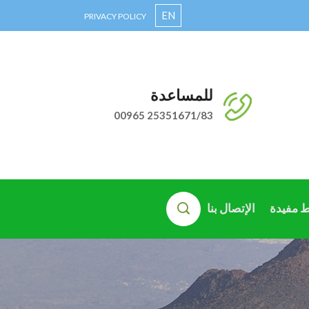
EN
PRIVACY POLICY
للمساعدة
00965 25351671/83
ط مفيدة
الإتصال بنا