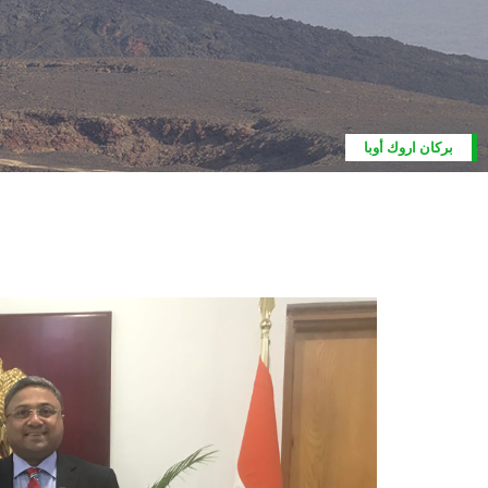
بركان اروك أوبا