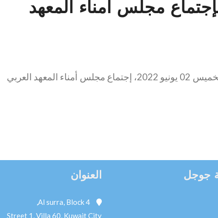
جتماع مجلس أمناء المعهد
شارك سعادة السفير عبدالقادر حسين عمر، يوم الخميس 02 يونيو 2022، إجتماع مجلس أمناء المعهد العربي
 جوجل
العنوان
Al surra, Block 4,
Street 1, Villa 60, Kuwait City