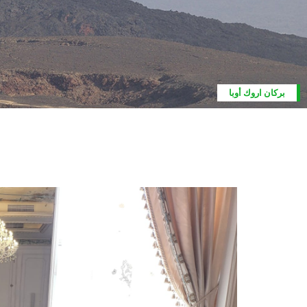
بركان اروك أوبا