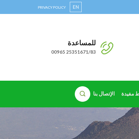
EN
PRIVACY POLICY
للمساعدة
00965 25351671/83
ط مفيدة
الإتصال بنا