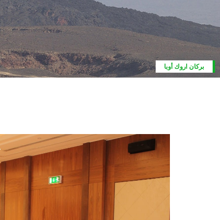
بركان اروك أوبا