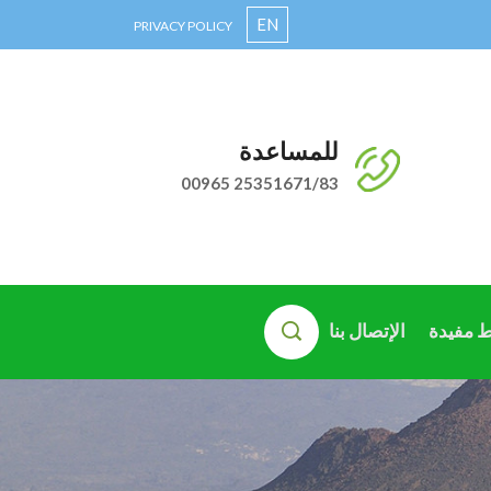
EN
PRIVACY POLICY
للمساعدة
00965 25351671/83
ط مفيدة
الإتصال بنا