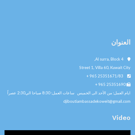
العنوان
Al surra, Block 4,
Street 1, Villa 60, Kuwait City
+ 965
25351671/83
+ 965
25351690
ايام العمل: من الأحد الى الخميس ساعات العمل: 8:30 صباحا الي2:30 عصراً
djiboutiambassadekoweit@gmail.com
Video