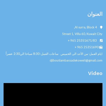
العنوان
Al surra, Block 4,
Street 1, Villa 60, Kuwait City
+ 965
25351671/83
+ 965
25351690
ايام العمل: من الأحد الى الخميس ساعات العمل: 8:30 صباحا الي2:30 عصراً
djiboutiambassadekoweit@gmail.com
Video