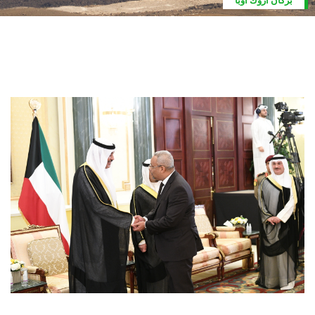
بركان اروك أوبا