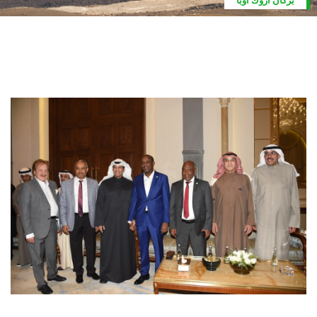
بركان اروك أوبا