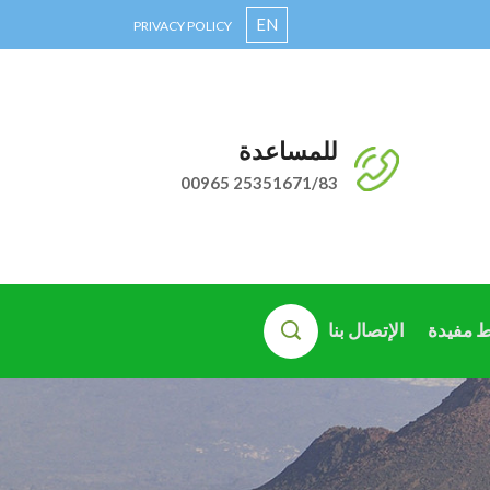
EN
PRIVACY POLICY
للمساعدة
00965 25351671/83
ط مفيدة
الإتصال بنا