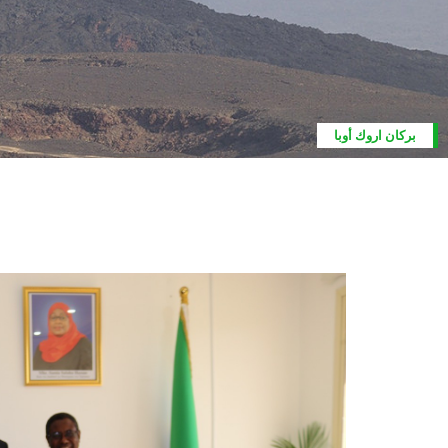
بركان اروك أوبا