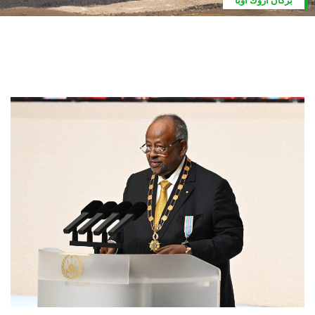
بركان اروك أوبا