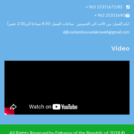
+ 965
25351671/83
+ 965
25351690
ايام العمل: من الأحد الى الخميس ساعات العمل: 8:30 صباحا الي2:30 عصراً
djiboutiambassadekoweit@gmail.com
Video
© 2018 All Rights Reserved by Embassy of the Republic of