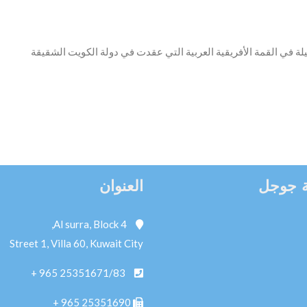
في القمة الأفريقية العربية التي عقدت في دولة الكويت الشقيقة
 جوجل
العنوان
Al surra, Block 4,
Street 1, Villa 60, Kuwait City
+ 965
25351671/83
+ 965
25351690