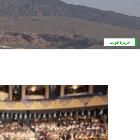
بركان اروك أوبا