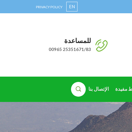
EN
PRIVACY POLICY
للمساعدة
00965 25351671/83
ط مفيدة
الإتصال بنا