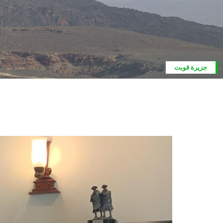
بركان اروك أوبا