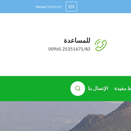
EN
PRIVACY POLICY
للمساعدة
00965 25351671/83
ط مفيدة
الإتصال بنا