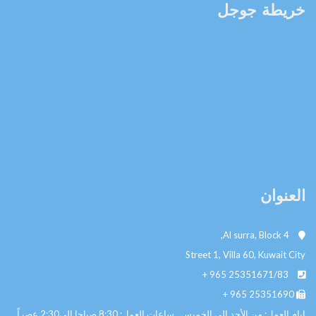
خريطة جوجل
العنوان
Al surra, Block 4,
Street 1, Villa 60, Kuwait City
+ 965
25351671/83
+ 965
25351690
ايام العمل: من الأحد الى الخميس ساعات العمل: 8:30 صباحا الي2:30 عصراً