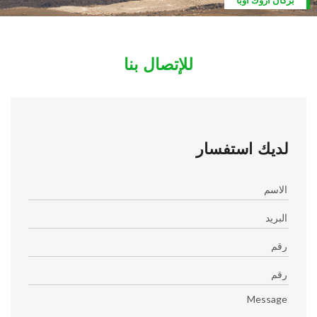
بركان اروك أوبا
للإتصال بنا
لديك استفسار