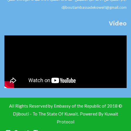
djiboutiambassadekoweit@gmail.com
Video
© 2018 All Rights Reserved by Embassy of the Republic of
Djibouti - To The State Of Kuwait. Powered By
Kuwait
Protocol