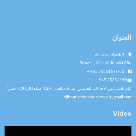
العنوان
Al surra, Block 4,
Street 1, Villa 60, Kuwait City
+ 965
25351671/83
+ 965
25351690
ايام العمل: من الأحد الى الخميس ساعات العمل: 8:30 صباحا الي2:30 عصراً
djiboutiambassadekoweit@gmail.com
Video