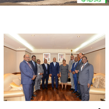
بركان اروك أوبا